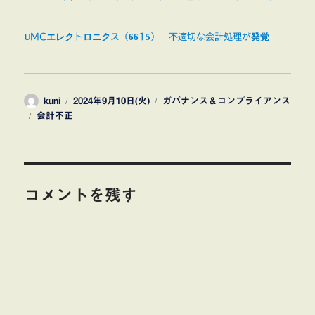
UMCエレクトロニクス（6615） 不適切な会計処理が発覚
投
投
カ
kuni
2024年9月10日(火)
ガバナンス＆コンプライアンス
タ
稿
稿
テ
会計不正
グ
者
日:
ゴ
リ
ー
コメントを残す