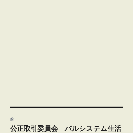
投
前
稿
公正取引委員会 パルシステム生活
前