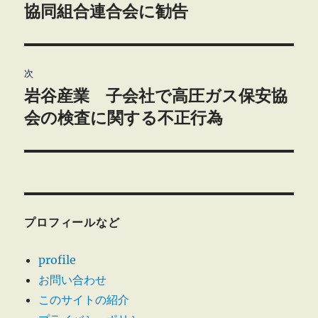
の
協同組合連合会に勧告
ナ
投
ビ
稿:
ゲ
次
岩谷産業 子会社で高圧ガス保安協
次
ー
の
会の検査に関する不正行為
シ
投
稿:
ョ
ン
プロフィールなど
profile
お問い合わせ
このサイトの紹介