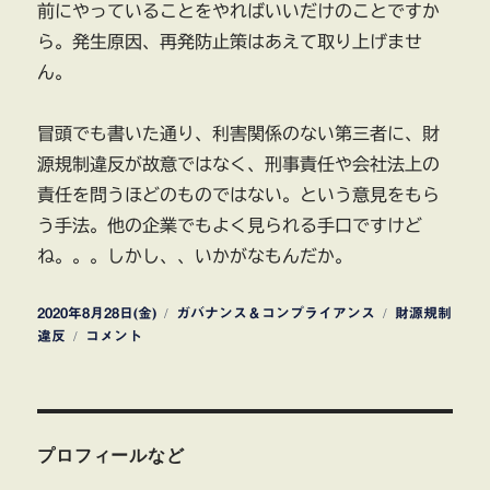
前にやっていることをやればいいだけのことですか
ら。発生原因、再発防止策はあえて取り上げませ
ん。
冒頭でも書いた通り、利害関係のない第三者に、財
源規制違反が故意ではなく、刑事責任や会社法上の
責任を問うほどのものではない。という意見をもら
う手法。他の企業でもよく見られる手口ですけど
ね。。。しかし、、いかがなもんだか。
投
カ
タ
2020年8月28日(金)
ガバナンス＆コンプライアンス
財源規制
稿
リ
テ
グ
違反
コメント
日:
ソ
ゴ
ー
リ
教
ー
育
配
プロフィールなど
当