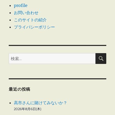
金
profile
出
お問い合わせ
し
過
このサイトの紹介
ぎ
プライバシーポリシー
ち
ゃ
っ
た
財
検
源
検
索
規
索:
制
違
反
（そ
の
最近の投稿
2）
に
高市さんに賭けてみないか？
2026年8月6日(木)