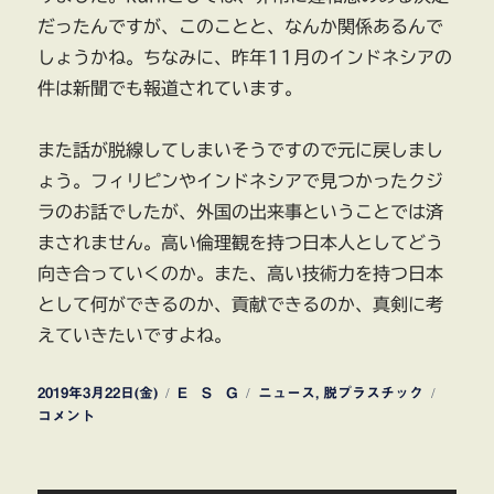
だったんですが、このことと、なんか関係あるんで
しょうかね。ちなみに、昨年11月のインドネシアの
件は新聞でも報道されています。
また話が脱線してしまいそうですので元に戻しまし
ょう。フィリピンやインドネシアで見つかったクジ
ラのお話でしたが、外国の出来事ということでは済
まされません。高い倫理観を持つ日本人としてどう
向き合っていくのか。また、高い技術力を持つ日本
として何ができるのか、貢献できるのか、真剣に考
えていきたいですよね。
投
カ
タ
ク
2019年3月22日(金)
E S G
ニュース
,
脱プラスチック
稿
テ
グ
ジ
コメント
日:
ゴ
ラ
リ
の
ー
死