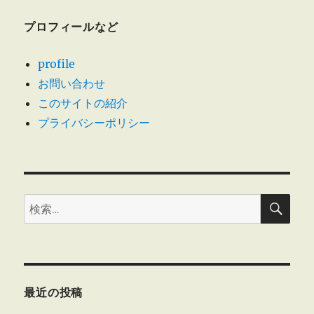
骸
か
プロフィールなど
ら
40
profile
キ
お問い合わせ
ロ
分
このサイトの紹介
の
プライバシーポリシー
ビ
ニ
ー
ル
袋
検
に
検
索
索:
最近の投稿