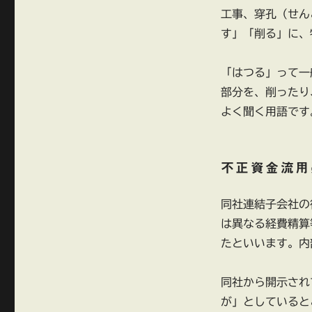
興
工事、穿孔（せん
業
連
す」「削る」に、
結
子
「はつる」って一
会
社
部分を、削ったり
で
よく聞く用語です
役
職
員
の
不正資金流用
不
正
同社連結子会社の
行
為
は異なる経費精算
に
たといいます。内
同社から開示され
が」としていると