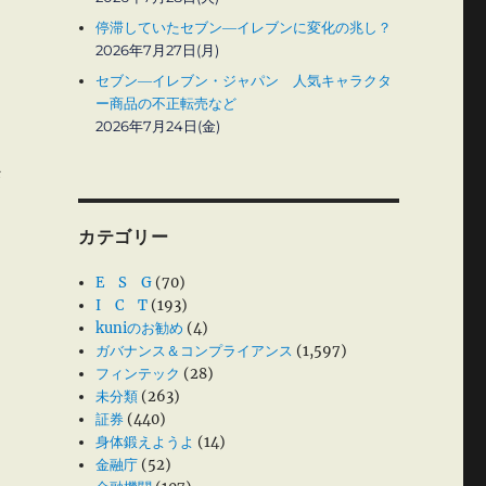
停滞していたセブン―イレブンに変化の兆し？
2026年7月27日(月)
セブン―イレブン・ジャパン 人気キャラクタ
ー商品の不正転売など
2026年7月24日(金)
び
カテゴリー
E S G
(70)
」
I C T
(193)
kuniのお勧め
(4)
ガバナンス＆コンプライアンス
(1,597)
フィンテック
(28)
未分類
(263)
証券
(440)
身体鍛えようよ
(14)
金融庁
(52)