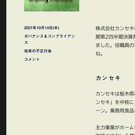
投
2021年10月14日(木)
株式会社カンセキ
稿
カ
ガバナンス＆コンプライアン
期第2四半期決算
日:
テ
ス
ました。役職員の
ゴ
タ
役員の不正行為
ね。
リ
グ
株
コメント
ー
式
会
カンセキ
社
カ
ン
カンセキは栃木県
セ
ンセキ」を中核に
キ
役
ーン。業務用食品
員
の
主力事業がホーム
不