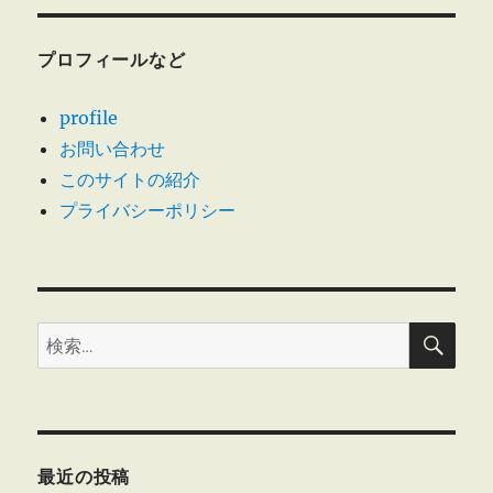
引
ー
委
員
プロフィールなど
会
パ
profile
ル
お問い合わせ
シ
ス
このサイトの紹介
テ
プライバシーポリシー
ム
生
活
協
同
検
組
検
索
合
索:
連
合
会
に
勧
最近の投稿