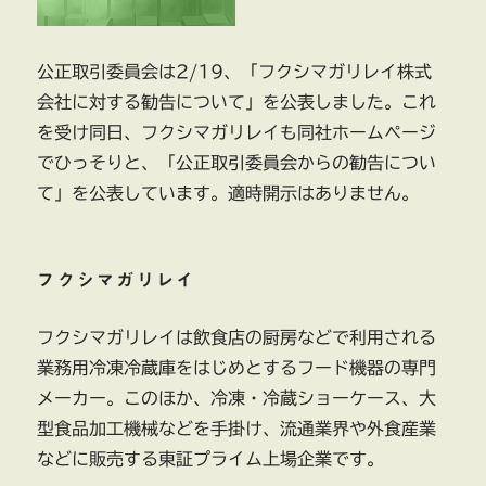
勧
告
下
公正取引委員会は2/19、「フクシマガリレイ株式
請
会社に対する勧告について」を公表しました。これ
法
違
を受け同日、フクシマガリレイも同社ホームページ
反
でひっそりと、「公正取引委員会からの勧告につい
へ
て」を公表しています。適時開示はありません。
の
対
応
が
フクシマガリレイ
急
務
に
フクシマガリレイは飲食店の厨房などで利用される
業務用冷凍冷蔵庫をはじめとするフード機器の専門
メーカー。このほか、冷凍・冷蔵ショーケース、大
型食品加工機械などを手掛け、流通業界や外食産業
などに販売する東証プライム上場企業です。