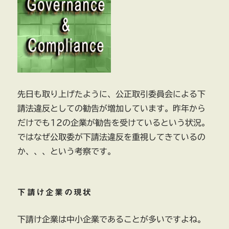
機
械
工
業」
下
請
法
違
反
先日も取り上げたように、公正取引委員会による下
に
請法違反としての勧告が増加しています。昨年から
だけでも12の企業が勧告を受けているという状況。
ではなぜ公取委が下請法違反を重視してきているの
か、、、という考察です。
下請け企業の現状
下請け企業は中小企業であることが多いですよね。