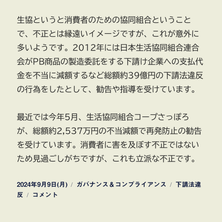
生協というと消費者のための協同組合ということ
で、不正とは縁遠いイメージですが、これが意外に
多いようです。2012年には日本生活協同組合連合
会がPB商品の製造委託をする下請け企業への支払代
金を不当に減額するなど総額約39億円の下請法違反
の行為をしたとして、勧告や指導を受けています。
最近では今年5月、生活協同組合コープさっぽろ
が、総額約2,537万円の不当減額で再発防止の勧告
を受けています。消費者に害を及ぼす不正ではない
ため見過ごしがちですが、これも立派な不正です。
投
カ
タ
2024年9月9日(月)
ガバナンス＆コンプライアンス
下請法違
稿
公
テ
グ
反
コメント
日:
正
ゴ
取
リ