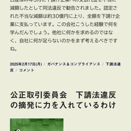
減額したとして同法違反で勧告されました。認定さ
れた不当な減額は約30億円に上り、全額を下請け企
業に支払っています。この会社こうした経験で何を
学んだんでしょう。他社に何かを求めるのではな
く、自社に何が足らないのかをまず考えるべきです
ね。
投
カ
タ
2025年2月17日(月)
ガバナンス＆コンプライアンス
下請法違
稿
日
テ
グ
反
コメント
日:
産
ゴ
の
リ
完
ー
公正取引委員会 下請法違反
全
子
の摘発に力を入れているわけ
会
社
「愛
知