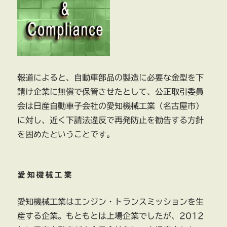
委
員
会
か
ら
下
請
報道によると、自動車部品の製造に必要な金型を下
法
請け企業に無償で保管させたとして、公正取引委員
違
反
会は日産自動車子会社の愛知機械工業（名古屋市）
で
に対し、近く下請法違反で再発防止を勧告する方針
勧
を固めたということです。
告
に
愛知機械工業
愛知機械工業はエンジン・トランスミッションを生
産する企業。もともとは上場企業でしたが、2012