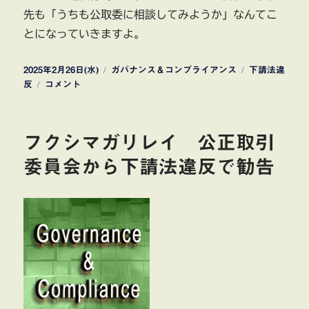
先も「うちも公取委に相談してみようか」なんてこ
とになっていきますよ。
投
カ
タ
2025年2月26日(水)
ガバナンス＆コンプライアンス
下請法違
稿
ビ
テ
グ
反
コメント
日:
ッ
ゴ
ク
リ
カ
ー
フクシマガリレイ 公正取引
メ
ラ
委員会から下請法違反で勧告
下
請
法
違
反
で
公
取
委
が