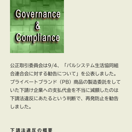
法
違
反
の
摘
発
に
力
を
入
公正取引委員会は9/4、「パルシステム生活協同組
れ
合連合会に対する勧告について」を公表しました。
て
い
プライベートブランド（PB）商品の製造委託をして
る
いた下請け企業への支払代金を不当に減額したのは
わ
下請法違反にあたるという判断で、再発防止を勧告
け
に
しました。
下請法違反の概要