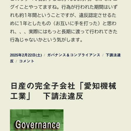
グイことやってますね。行為が行われた期間はいず
れも約1年間ということですが、違反認定させるた
めに1年としたもの（お互いに手を打った）と思わ
れ、、、実際にはもっと長期に渡って行われてきた
行為じゃないかという気がします。
投
カ
タ
2025年2月22日(土)
ガバナンス＆コンプライアンス
下請法違
稿
フ
テ
グ
反
コメント
日:
ク
ゴ
シ
リ
マ
ー
日産の完全子会社「愛知機械
ガ
リ
工業」 下請法違反
レ
イ
公
正
取
引