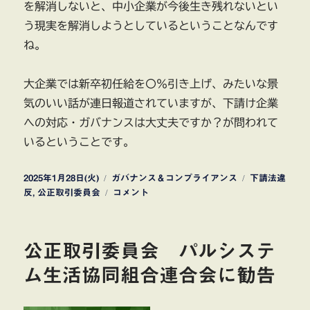
を解消しないと、中小企業が今後生き残れないとい
う現実を解消しようとしているということなんです
ね。
大企業では新卒初任給を〇％引き上げ、みたいな景
気のいい話が連日報道されていますが、下請け企業
への対応・ガバナンスは大丈夫ですか？が問われて
いるということです。
投
カ
タ
2025年1月28日(火)
ガバナンス＆コンプライアンス
下請法違
稿
テ
公
グ
反
,
公正取引委員会
コメント
日:
ゴ
正
リ
取
ー
引
公正取引委員会 パルシステ
委
員
ム生活協同組合連合会に勧告
会
下
請