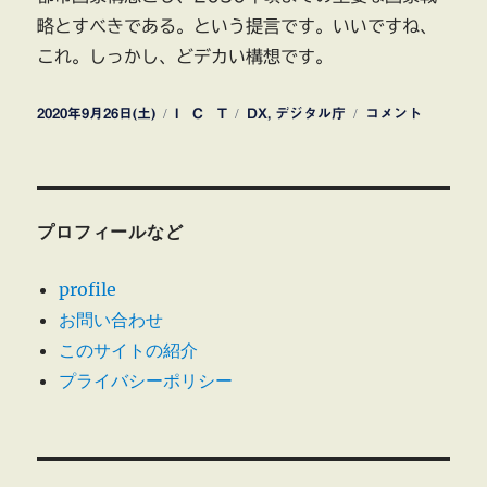
略とすべきである。という提言です。いいですね、
これ。しっかし、どデカい構想です。
投
カ
タ
デ
2020年9月26日(土)
I C T
DX
,
デジタル庁
コメント
稿
テ
グ
ジ
日:
ゴ
タ
リ
ル
ー
田
園
プロフィールなど
都
市
profile
国
お問い合わせ
家
構
このサイトの紹介
想
プライバシーポリシー
に