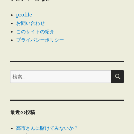
価
値
profile
向
お問い合わせ
上
に
このサイトの紹介
対
プライバシーポリシー
す
る
考
え
方
検
に
検
索
つ
索:
い
て
の
お
知
最近の投稿
ら
せ
高市さんに賭けてみないか？
に