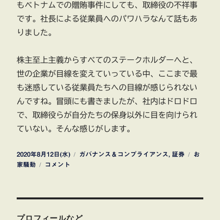
もベトナムでの贈賄事件にしても、取締役の不祥事
です。社長による従業員へのパワハラなんて話もあ
りました。
株主至上主義からすべてのステークホルダーへと、
世の企業が目線を変えていっている中、ここまで最
も迷惑している従業員たちへの目線が感じられない
んですね。冒頭にも書きましたが、社内はドロドロ
で、取締役らが自分たちの保身以外に目を向けられ
ていない。そんな感じがします。
投
カ
タ
2020年8月12日(水)
ガバナンス＆コンプライアンス
,
証券
お
稿
天
テ
グ
家騒動
コメント
日:
馬
ゴ
当
リ
社
ー
企
業
プロフィールなど