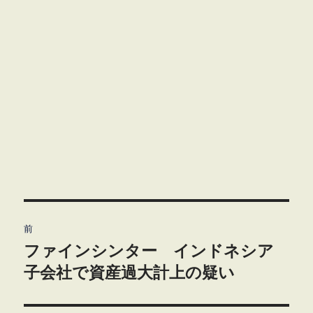
投
前
稿
ファインシンター インドネシア
前
の
子会社で資産過大計上の疑い
ナ
投
ビ
稿: