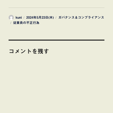
投
投
カ
kuni
2024年5月23日(木)
ガバナンス＆コンプライアンス
タ
稿
稿
テ
従業員の不正行為
グ
者
日:
ゴ
リ
ー
コメントを残す