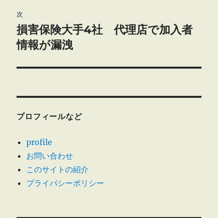
ゲ
次
損害保険大手4社 代理店で加入者
次
ー
の
情報が漏洩
シ
投
稿:
ョ
ン
プロフィールなど
profile
お問い合わせ
このサイトの紹介
プライバシーポリシー