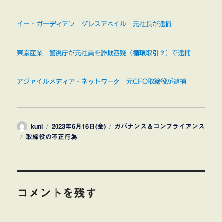
イー・ガーディアン グレスアベイル 元社長が逮捕
東京産業 警視庁が元社員を詐欺容疑（循環取引？）で逮捕
アジャイルメディア・ネットワーク 元CFO取締役が逮捕
投
投
カ
kuni
2023年6月16日(金)
ガバナンス＆コンプライアンス
タ
稿
稿
テ
取締役の不正行為
グ
者
日:
ゴ
リ
ー
コメントを残す