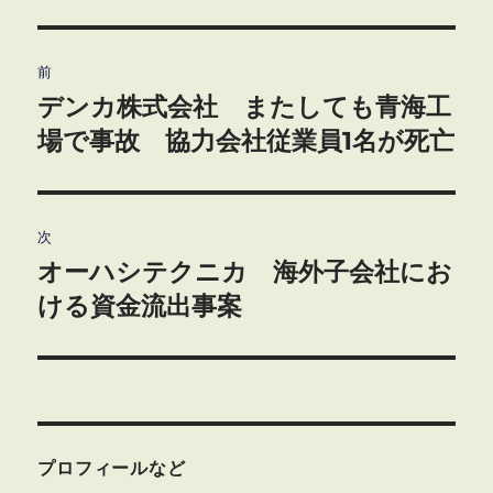
投
前
稿
デンカ株式会社 またしても青海工
前
の
場で事故 協力会社従業員1名が死亡
ナ
投
ビ
稿:
ゲ
次
オーハシテクニカ 海外子会社にお
次
ー
の
ける資金流出事案
シ
投
稿:
ョ
ン
プロフィールなど