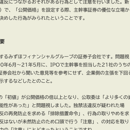
違反につながるおそれがある行為として注意を行いました。新
O）で、「公開価格」を設定する際、主幹事証券の優位な立場か
決めした行為がみられたということです。
要
するみずほフィナンシャルグループの証券子会社です。問題視
20年6月～21年5月に、IPOで主幹事を担当した21社のうち
証券会社から聞いた意見等を参考にせず、企業側の主張を下回
示するなどしたとのこと。
の「初値」が公開価格の倍以上となり、公取委は「より多くの
能性があった」と問題視しました。独禁法違反が疑われた場
反の再発防止を求める「排除措置命令」、行為の取りやめを求
反はないが未然防止のため口頭で行う「注意」、の対応を取り
中の「注意」にとどまったということですね。