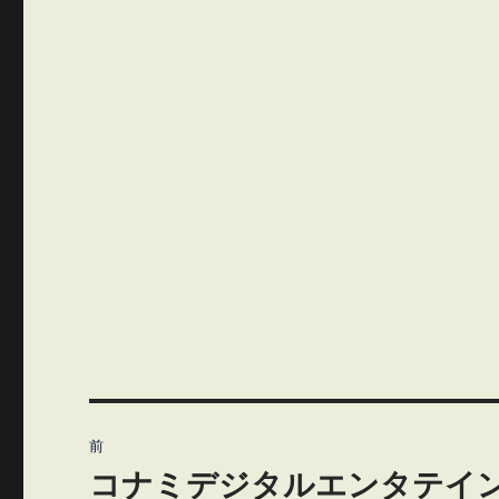
投
前
稿
コナミデジタルエンタテイ
前