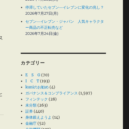
停滞していたセブン―イレブンに変化の兆し？
2026年7月27日(月)
セブン―イレブン・ジャパン 人気キャラクタ
ー商品の不正転売など
2026年7月24日(金)
ス
カテゴリー
E S G
(70)
I C T
(193)
kuniのお勧め
(4)
ガバナンス＆コンプライアンス
(1,597)
と
フィンテック
(28)
未分類
(263)
証券
(440)
身体鍛えようよ
(14)
金融庁
(52)