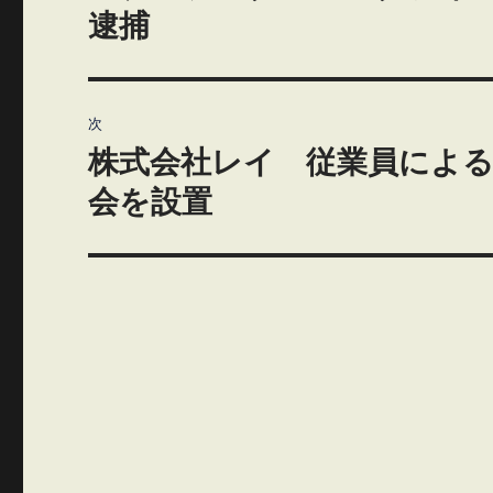
の
ナ
逮捕
投
ビ
稿:
ゲ
次
株式会社レイ 従業員による
ー
次
の
会を設置
シ
投
ョ
稿:
ン