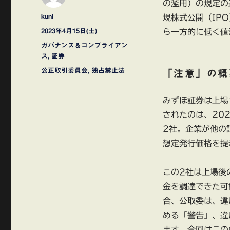
の濫用）の規定の
投
kuni
規株式公開（IP
稿
投
2023年4月15日(土)
ら一方的に低く値
者
稿
カ
ガバナンス＆コンプライアン
日:
テ
ス
,
証券
ゴ
タ
公正取引委員会
,
独占禁止法
「注意」の概
リ
グ
ー
みずほ証券は上場
されたのは、20
2社。企業が他の
想定発行価格を提
この2社は上場後
金を調達できた可
合、公取委は、違
める「警告」、違
ます。今回はこの