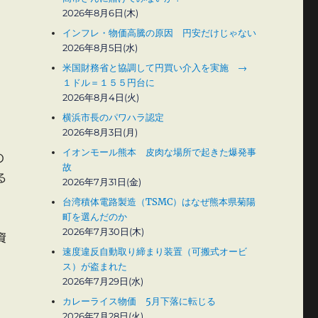
2026年8月6日(木)
インフレ・物価高騰の原因 円安だけじゃない
2026年8月5日(水)
米国財務省と協調して円買い介入を実施 →
１ドル＝１５５円台に
2026年8月4日(火)
横浜市長のパワハラ認定
2026年8月3日(月)
イオンモール熊本 皮肉な場所で起きた爆発事
の
故
る
2026年7月31日(金)
台湾積体電路製造（TSMC）はなぜ熊本県菊陽
町を選んだのか
2026年7月30日(木)
資
速度違反自動取り締まり装置（可搬式オービ
ス）が盗まれた
2026年7月29日(水)
カレーライス物価 5月下落に転じる
2026年7月28日(火)