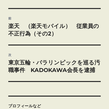
投
前
稿
楽天 （楽天モバイル） 従業員の
前
の
不正行為（その2）
ナ
投
ビ
稿:
ゲ
次
東京五輪・パラリンピックを巡る汚
次
ー
の
職事件 KADOKAWA会長を逮捕
シ
投
稿:
ョ
ン
プロフィールなど