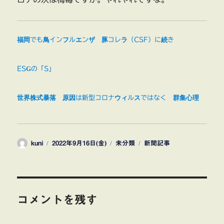
福岡でも鳥インフルエンザ 豚コレラ（CSF）に続き
ESGの「S」
世界株式暴落 原因は新型コロナウィルスではなく 群集心理
投
投
カ
タ
kuni
2022年9月16日(金)
未分類
新聞記事
稿
稿
テ
グ
者
日:
ゴ
リ
ー
コメントを残す