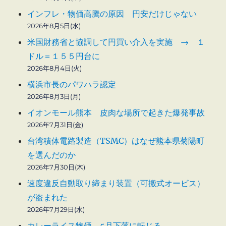
インフレ・物価高騰の原因 円安だけじゃない
2026年8月5日(水)
米国財務省と協調して円買い介入を実施 → １
ドル＝１５５円台に
2026年8月4日(火)
横浜市長のパワハラ認定
2026年8月3日(月)
イオンモール熊本 皮肉な場所で起きた爆発事故
2026年7月31日(金)
台湾積体電路製造（TSMC）はなぜ熊本県菊陽町
を選んだのか
2026年7月30日(木)
速度違反自動取り締まり装置（可搬式オービス）
が盗まれた
2026年7月29日(水)
カレーライス物価 5月下落に転じる