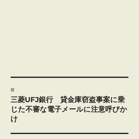
投
前
稿
三菱UFJ銀行 貸金庫窃盗事案に乗
前
の
じた不審な電子メールに注意呼びか
ナ
投
け
ビ
稿:
ゲ