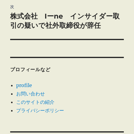
次
ー
株式会社 Iーne インサイダー取
次
シ
の
引の疑いで社外取締役が辞任
投
ョ
稿:
ン
プロフィールなど
profile
お問い合わせ
このサイトの紹介
プライバシーポリシー