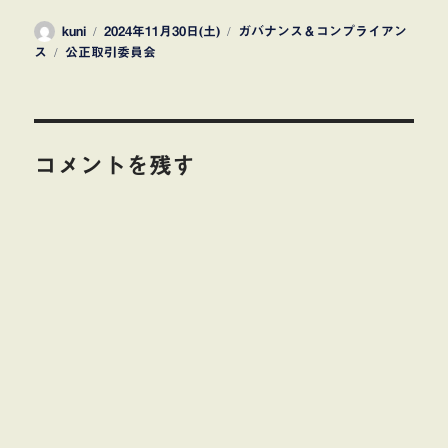
投
投
カ
kuni
2024年11月30日(土)
ガバナンス＆コンプライアン
稿
タ
稿
テ
ス
公正取引委員会
者
グ
日:
ゴ
リ
ー
コメントを残す