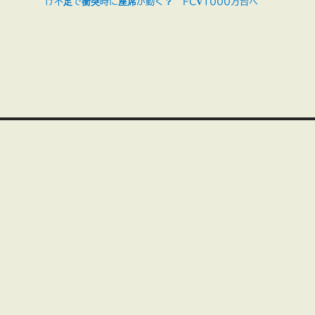
け不足で衝突時に座席が動く？
FCV1000万台へ