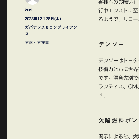
客様へのお願い」
投
kuni
行中エンストに至
稿
投
2023年12月28日(木)
るようで、リコー
者
稿
カ
ガバナンス＆コンプライアン
日:
テ
ス
ゴ
タ
不正・不祥事
デンソー
リ
グ
ー
デンソーはトヨタ
技術力ともに世界
です。得意先別で
ランティス、GM
す。
欠陥燃料ポン
開示によると、燃