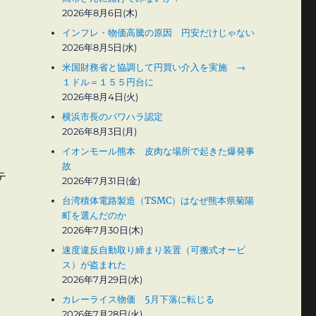
2026年8月6日(木)
インフレ・物価高騰の原因 円安だけじゃない
2026年8月5日(水)
米国財務省と協調して円買い介入を実施 →
１ドル＝１５５円台に
2026年8月4日(火)
横浜市長のパワハラ認定
2026年8月3日(月)
イオンモール熊本 皮肉な場所で起きた爆発事
故
テ
2026年7月31日(金)
台湾積体電路製造（TSMC）はなぜ熊本県菊陽
町を選んだのか
2026年7月30日(木)
速度違反自動取り締まり装置（可搬式オービ
ス）が盗まれた
2026年7月29日(水)
カレーライス物価 5月下落に転じる
2026年7月28日(火)