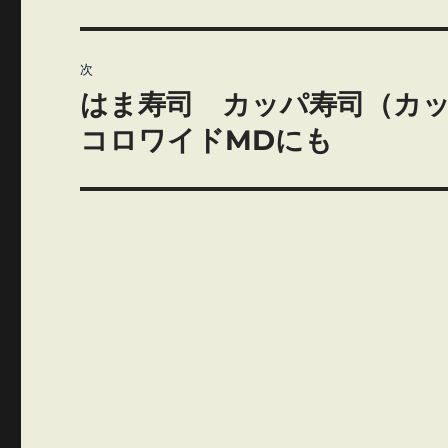
の
ナ
投
ビ
稿:
次
ゲ
はま寿司 カッパ寿司（カ
次
の
コロワイドMDにも
ー
投
シ
稿:
ョ
ン