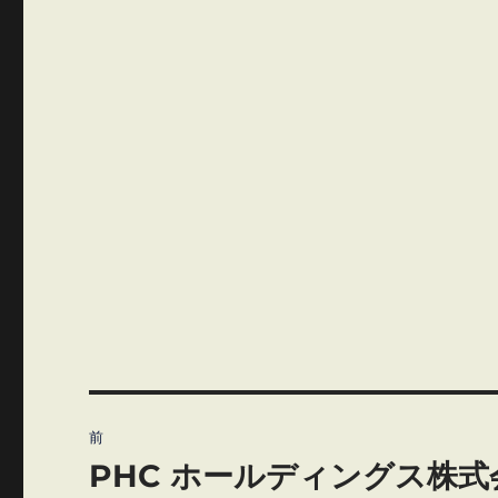
投
前
稿
PHC ホールディングス株
前