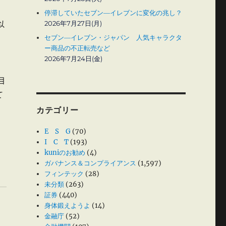
停滞していたセブン―イレブンに変化の兆し？
2026年7月27日(月)
以
セブン―イレブン・ジャパン 人気キャラクタ
ー商品の不正転売など
2026年7月24日(金)
目
て
カテゴリー
E S G
(70)
I C T
(193)
kuniのお勧め
(4)
ガバナンス＆コンプライアンス
(1,597)
フィンテック
(28)
未分類
(263)
証券
(440)
身体鍛えようよ
(14)
金融庁
(52)