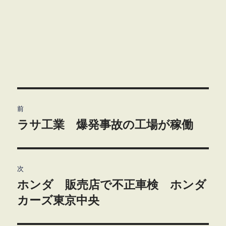
投
前
稿
ラサ工業 爆発事故の工場が稼働
前
の
ナ
投
ビ
稿:
次
ホンダ 販売店で不正車検 ホンダ
ゲ
次
の
カーズ東京中央
ー
投