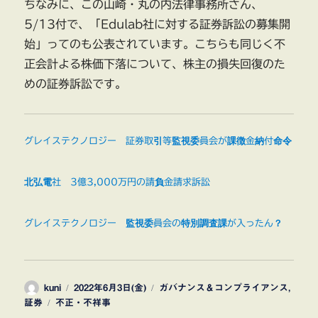
ちなみに、この山崎・丸の内法律事務所さん、
5/13付で、「Edulab社に対する証券訴訟の募集開
始」ってのも公表されています。こちらも同じく不
正会計よる株価下落について、株主の損失回復のた
めの証券訴訟です。
グレイステクノロジー 証券取引等監視委員会が課徴金納付命令
北弘電社 3億3,000万円の請負金請求訴訟
グレイステクノロジー 監視委員会の特別調査課が入ったん？
投
投
カ
kuni
2022年6月3日(金)
ガバナンス＆コンプライアンス
,
稿
タ
稿
テ
証券
不正・不祥事
者
グ
日:
ゴ