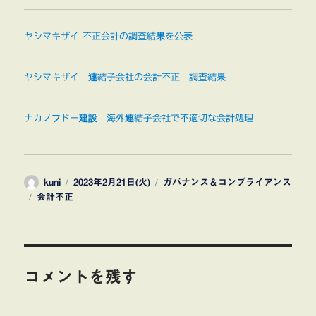
ヤシマキザイ 不正会計の調査結果を公表
ヤシマキザイ 連結子会社の会計不正 調査結果
ナカノフドー建設 海外連結子会社で不適切な会計処理
投
投
カ
kuni
2023年2月21日(火)
ガバナンス＆コンプライアンス
タ
稿
稿
テ
会計不正
グ
者
日:
ゴ
リ
ー
コメントを残す