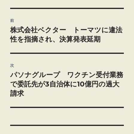
投
前
稿
株式会社ベクター トーマツに違法
前
の
性を指摘され、決算発表延期
ナ
投
ビ
稿:
ゲ
次
パソナグループ ワクチン受付業務
次
ー
の
で委託先が3自治体に10億円の過大
シ
投
請求
稿:
ョ
ン