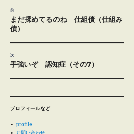
投
前
稿
まだ揉めてるのね 仕組債（仕組み
前
の
債）
ナ
投
ビ
稿:
ゲ
次
手強いぞ 認知症（その7）
次
ー
の
シ
投
稿:
ョ
ン
プロフィールなど
profile
お問い合わせ