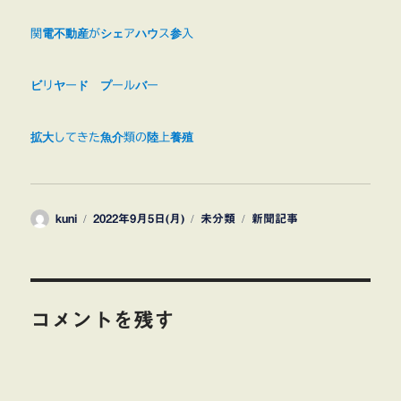
関電不動産がシェアハウス参入
ビリヤード プールバー
拡大してきた魚介類の陸上養殖
投
投
カ
タ
kuni
2022年9月5日(月)
未分類
新聞記事
稿
稿
テ
グ
者
日:
ゴ
リ
ー
コメントを残す