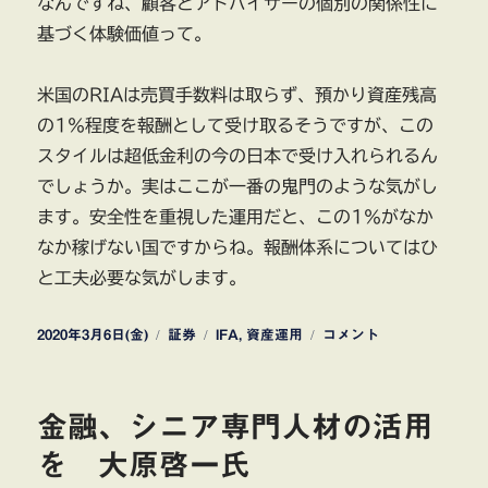
なんですね、顧客とアドバイザーの個別の関係性に
基づく体験価値って。
米国のRIAは売買手数料は取らず、預かり資産残高
の1％程度を報酬として受け取るそうですが、この
スタイルは超低金利の今の日本で受け入れられるん
でしょうか。実はここが一番の鬼門のような気がし
ます。安全性を重視した運用だと、この1％がなか
なか稼げない国ですからね。報酬体系についてはひ
と工夫必要な気がします。
投
カ
タ
リ
2020年3月6日(金)
証券
IFA
,
資産運用
コメント
稿
テ
グ
テ
日:
ゴ
ー
リ
ル
金融、シニア専門人材の活用
ー
証
券
を 大原啓一氏
手