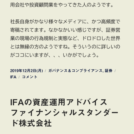
用会社や投資顧問業をやってきた人のようです。
社長自身がかなり様々なメディアに、かつ高頻度で
寄稿されてます。なかなかいい感じですが、証券営
業の現場の行為規制と実態など、ドロドロした世界
とは無縁の方のようですね。そういうのに詳しいの
がココにいますが、、、いかがでしょう。
投
カ
タ
2019年12月2日(月)
ガバナンス＆コンプライアンス
,
証券
稿
独
テ
グ
IFA
コメント
日:
立
ゴ
系
リ
金
ー
IFAの資産運用アドバイス
融
ア
ファイナンシャルスタンダー
ド
ド株式会社
バ
イ
ザ