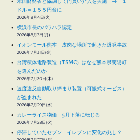
米国財務省と協調して円買い介入を実施 → １
ドル＝１５５円台に
2026年8月4日(火)
横浜市長のパワハラ認定
2026年8月3日(月)
イオンモール熊本 皮肉な場所で起きた爆発事故
2026年7月31日(金)
台湾積体電路製造（TSMC）はなぜ熊本県菊陽町
を選んだのか
2026年7月30日(木)
速度違反自動取り締まり装置（可搬式オービス）
が盗まれた
2026年7月29日(水)
カレーライス物価 5月下落に転じる
2026年7月28日(火)
停滞していたセブン―イレブンに変化の兆し？
2026年7月27日(月)