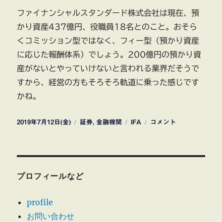
ファイナンシャルスタンダード株式会社は現在、預
かり資産437億円、役職員18名とのこと。おそら
くコミッション型ではなく、フィー型（預かり資産
に応じた報酬体系）でしょう。200億円の預かり資
産がないとやっていけないと言われる業界だそうで
すから、経営の方もそろそろ軌道に乗った感じです
かね。
投
カ
タ
IFA
2019年7月12日(金)
証券
,
金融機関
IFA
コメント
稿
テ
グ
の
日:
ゴ
資
リ
産
ー
運
用
プロフィールなど
ア
ド
profile
バ
お問い合わせ
イ