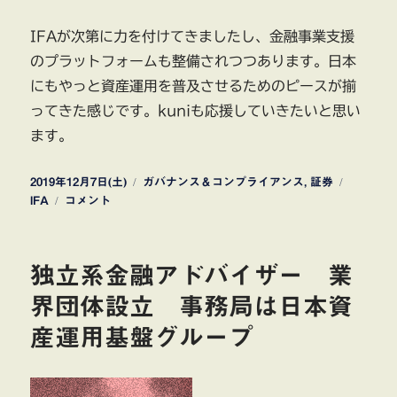
IFAが次第に力を付けてきましたし、金融事業支援
のプラットフォームも整備されつつあります。日本
にもやっと資産運用を普及させるためのピースが揃
ってきた感じです。kuniも応援していきたいと思い
ます。
投
カ
タ
2019年12月7日(土)
ガバナンス＆コンプライアンス
,
証券
稿
金
テ
グ
IFA
コメント
日:
融、
ゴ
シ
リ
ニ
ー
独立系金融アドバイザー 業
ア
専
界団体設立 事務局は日本資
門
産運用基盤グループ
人
材
の
活