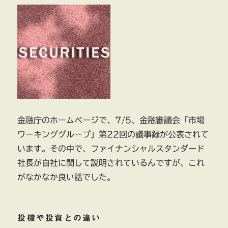
ー
業
界
団
体
設
立
事
務
局
は
金融庁のホームページで、7/5、金融審議会「市場
日
ワーキンググループ」第22回の議事録が公表されて
本
います。その中で、ファイナンシャルスタンダード
資
産
社長が自社に関して説明されているんですが、これ
運
がなかなか良い話でした。
用
基
盤
グ
投機や投資との違い
ル