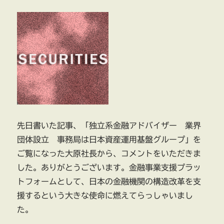
数
料
等
ゼ
ロ
化
の
行
き
着
く
と
先日書いた記事、「独立系金融アドバイザー 業界
こ
団体設立 事務局は日本資産運用基盤グループ」を
ろ
に
ご覧になった大原社長から、コメントをいただきま
した。ありがとうございます。金融事業支援プラッ
トフォームとして、日本の金融機関の構造改革を支
援するという大きな使命に燃えてらっしゃいまし
た。