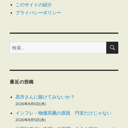
ス
このサイトの紹介
フ
プライバシーポリシー
ァ
イ
ナ
ン
シ
検
ャ
検
索
ル
索:
ス
タ
ン
ダ
ー
最近の投稿
ド
株
高市さんに賭けてみないか？
式
2026年8月6日(木)
会
社
インフレ・物価高騰の原因 円安だけじゃない
に
2026年8月5日(水)