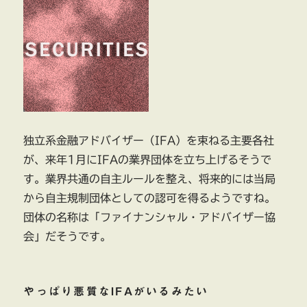
用
を
大
原
啓
一
氏
に
独立系金融アドバイザー（IFA）を束ねる主要各社
が、来年1月にIFAの業界団体を立ち上げるそうで
す。業界共通の自主ルールを整え、将来的には当局
から自主規制団体としての認可を得るようですね。
団体の名称は「ファイナンシャル・アドバイザー協
会」だそうです。
やっぱり悪質なIFAがいるみたい