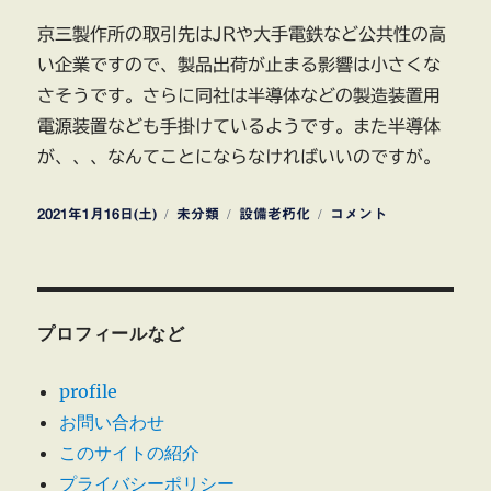
京三製作所の取引先はJRや大手電鉄など公共性の高
い企業ですので、製品出荷が止まる影響は小さくな
さそうです。さらに同社は半導体などの製造装置用
電源装置なども手掛けているようです。また半導体
が、、、なんてことにならなければいいのですが。
投
カ
タ
京
2021年1月16日(土)
未分類
設備老朽化
コメント
稿
テ
グ
三
日:
ゴ
製
リ
作
ー
所
（6742）
プロフィールなど
本
社
profile
内
お問い合わせ
の
工
このサイトの紹介
場
プライバシーポリシー
と