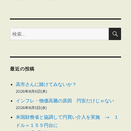
倉
庫
の
2
検
カ
検
索
所
索:
で
火
災
に
最近の投稿
高市さんに賭けてみないか？
2026年8月6日(木)
インフレ・物価高騰の原因 円安だけじゃない
2026年8月5日(水)
米国財務省と協調して円買い介入を実施 → １
ドル＝１５５円台に