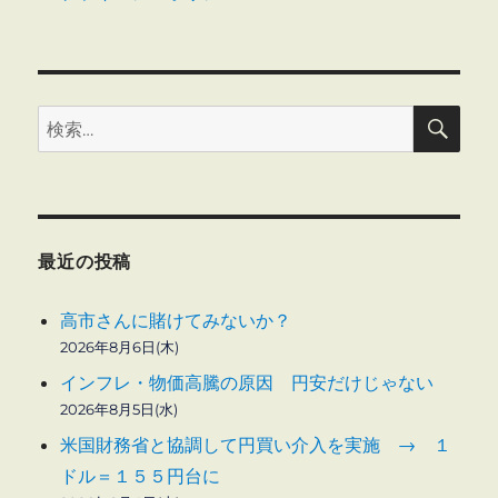
ー
ン
の
再
検
構
検
索
築
索:
に
最近の投稿
高市さんに賭けてみないか？
2026年8月6日(木)
インフレ・物価高騰の原因 円安だけじゃない
2026年8月5日(水)
米国財務省と協調して円買い介入を実施 → １
ドル＝１５５円台に