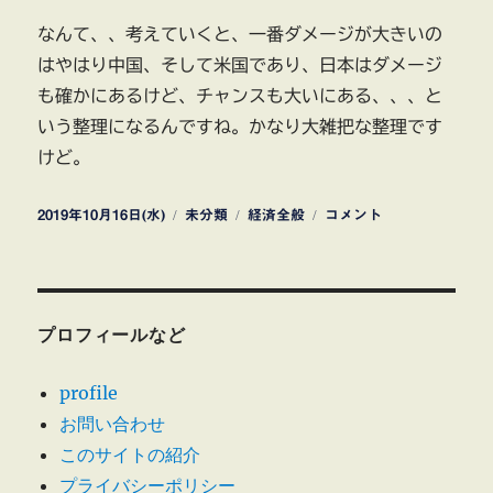
なんて、、考えていくと、一番ダメージが大きいの
はやはり中国、そして米国であり、日本はダメージ
も確かにあるけど、チャンスも大いにある、、、と
いう整理になるんですね。かなり大雑把な整理です
けど。
投
カ
タ
脱
2019年10月16日(水)
未分類
経済全般
コメント
稿
テ
グ
中
日:
ゴ
国
リ
生
ー
産
拠
プロフィールなど
点・
サ
profile
プ
お問い合わせ
ラ
イ
このサイトの紹介
チ
プライバシーポリシー
ェ