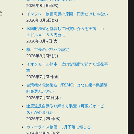
2026年8月6日(木)
当
インフレ・物価高騰の原因 円安だけじゃない
2026年8月5日(水)
米国財務省と協調して円買い介入を実施 →
１ドル＝１５５円台に
2026年8月4日(火)
横浜市長のパワハラ認定
2026年8月3日(月)
イオンモール熊本 皮肉な場所で起きた爆発事
故
2026年7月31日(金)
台湾積体電路製造（TSMC）はなぜ熊本県菊陽
町を選んだのか
2026年7月30日(木)
速度違反自動取り締まり装置（可搬式オービ
ス）が盗まれた
2026年7月29日(水)
カレーライス物価 5月下落に転じる
2026年7月28日(火)