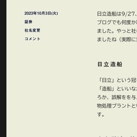
投
2023年10月3日(火)
日立造船は9/2
稿
カ
証券
ブログでも何度か
日:
テ
タ
社名変更
ました。やっと社
ゴ
グ
日
コメント
ましたね（実際に
リ
立
ー
造
船
日立造船
商
号
変
「日立」という冠
更
「造船」といいな
カ
ナ
ろか、誤解をを与
デ
物処理プラントと
ビ
す。
ア
株
式
会