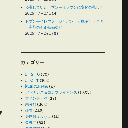
停滞していたセブン―イレブンに変化の兆し？
2026年7月27日(月)
セブン―イレブン・ジャパン 人気キャラクタ
ー商品の不正転売など
2026年7月24日(金)
カテゴリー
は
E S G
(70)
I C T
(193)
kuniのお勧め
(4)
ガバナンス＆コンプライアンス
(1,597)
、
フィンテック
(28)
未分類
(263)
証券
(440)
ま
身体鍛えようよ
(14)
金融庁
(52)