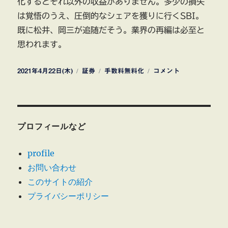
化するとそれ以外の収益がありません。多少の損失
は覚悟のうえ、圧倒的なシェアを獲りに行くSBI。
既に松井、岡三が追随だそう。業界の再編は必至と
思われます。
投
カ
タ
SBI
2021年4月22日(木)
証券
手数料無料化
コメント
稿
テ
グ
証
日:
ゴ
券
リ
株
ー
式
手
プロフィールなど
数
料
profile
を
お問い合わせ
無
料
このサイトの紹介
化
プライバシーポリシー
に