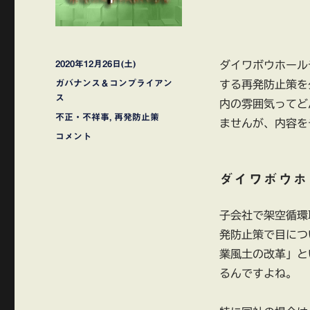
投
2020年12月26日(土)
ダイワボウホール
稿
カ
ガバナンス＆コンプライアン
する再発防止策を
日:
テ
ス
内の雰囲気ってど
ゴ
タ
不正・不祥事
,
再発防止策
ませんが、内容を
リ
グ
ダ
コメント
ー
イ
ワ
ダイワボウホ
ボ
ウ
ホ
子会社で架空循環
ー
発防止策で目につ
ル
デ
業風土の改革」と
ィ
るんですよね。
ン
グ