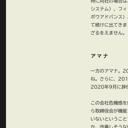
ス
特に同社の場合は
ア
システム）、フィ
マ
ボウアドバンス）
ナ
再
て続けに出てきま
発
ざるをえません。
防
止
策
な
アマナ
ど
に
一方のアマナ。2
ね。さらに、20
2020年9月に
この会社危機感を
ら取締役会が機能
いないということ
か、改善しそうな