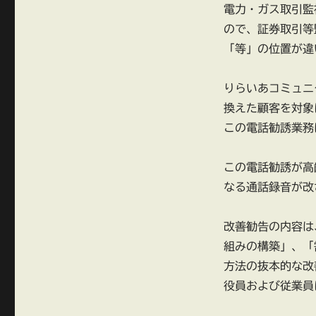
ミ
電力・ガス取引監
ュ
ので、証券取引等
ニ
ケ
「等」の位置が違
ー
シ
りらいあコミュニ
ョ
ン
換えた顧客を対象
ズ
この電話勧誘業務
（そ
の
３）
この電話勧誘が高
東
なる通話録音が改
京
電
力
改善勧告の内容は
エ
組みの構築」、「
ナ
方法の抜本的な改
ジ
ー
役員および従業員
パ
ー