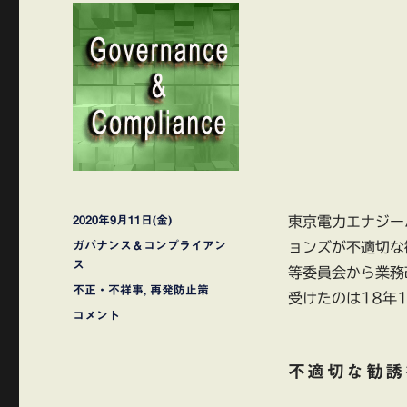
投
2020年9月11日(金)
東京電力エナジー
稿
カ
ガバナンス＆コンプライアン
ョンズが不適切な
日:
テ
ス
等委員会から業務
ゴ
タ
不正・不祥事
,
再発防止策
受けたのは18年
リ
グ
り
コメント
ー
ら
い
不適切な勧誘
あ
コ