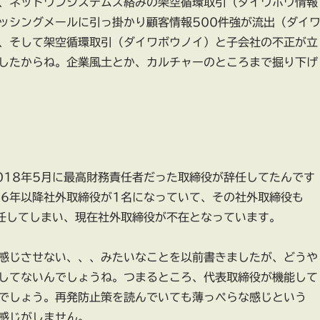
、ネットワンシステムズ絡みの架空循環取引（ダイワボウ情報
ッシングメールに引っ掛かり顧客情報500件強が流出（ダイ
、そして架空循環取引（ダイワボウノイ）と子会社の不正が立
したからね。企業風土とか、カルチャーのところまで掘り下げ
018年5月に最高財務責任者だった取締役が辞任してたんです
16年以降社外取締役が1名になっていて、その社外取締役も
辞任してしまい、現在社外取締役が不在となっています。
感じさせない、、、みたいなことを以前書きましたが、どうや
してないんでしょうね。つまるところ、代表取締役が機能して
でしょう。再発防止策を読んでいても薄っぺらな感じという
感じがしません。