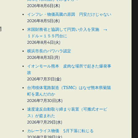
2026年8月6日(木)
インフレ・物価高騰の原因 円安だけじゃない
2026年8月5日(水)
関
米国財務省と協調して円買い介入を実施 →
１ドル＝１５５円台に
2026年8月4日(火)
横浜市長のパワハラ認定
2026年8月3日(月)
イオンモール熊本 皮肉な場所で起きた爆発事
故
2026年7月31日(金)
台湾積体電路製造（TSMC）はなぜ熊本県菊陽
町を選んだのか
2026年7月30日(木)
速度違反自動取り締まり装置（可搬式オービ
ス）が盗まれた
2026年7月29日(水)
カレーライス物価 5月下落に転じる
2026年7月28日(火)