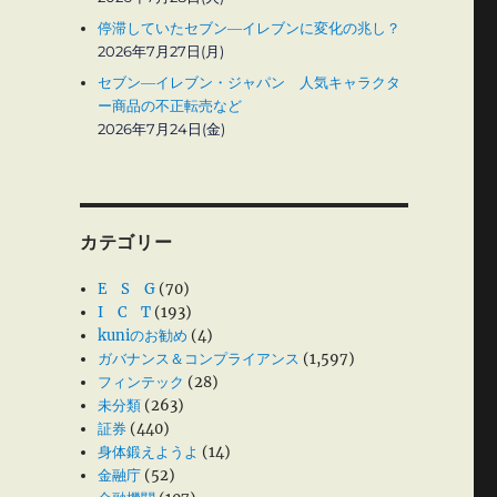
停滞していたセブン―イレブンに変化の兆し？
ワ
2026年7月27日(月)
セブン―イレブン・ジャパン 人気キャラクタ
ー商品の不正転売など
2026年7月24日(金)
カテゴリー
E S G
(70)
I C T
(193)
kuniのお勧め
(4)
ガバナンス＆コンプライアンス
(1,597)
フィンテック
(28)
未分類
(263)
証券
(440)
身体鍛えようよ
(14)
金融庁
(52)