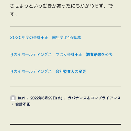
させようという動きがあったにもかかわらず、で
す。
2020年度の会計不正 前年度比46%減
サカイホールディングス やはり会計不正 調査結果を公表
サカイホールディングス 会計監査人の変更
投
投
カ
kuni
2022年6月29日(水)
ガバナンス＆コンプライアンス
タ
稿
稿
テ
会計不正
グ
者
日:
ゴ
リ
ー