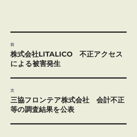
投
前
稿
株式会社LITALICO 不正アクセス
前
の
による被害発生
ナ
投
ビ
稿:
ゲ
次
三協フロンテア株式会社 会計不正
次
ー
の
等の調査結果を公表
シ
投
稿:
ョ