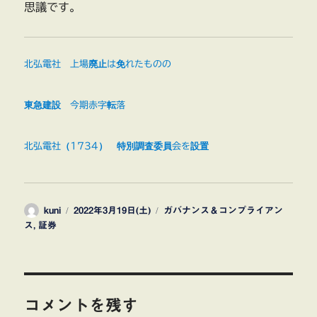
思議です。
北弘電社 上場廃止は免れたものの
東急建設 今期赤字転落
北弘電社（1734） 特別調査委員会を設置
投
投
カ
kuni
2022年3月19日(土)
ガバナンス＆コンプライアン
稿
稿
テ
ス
,
証券
者
日:
ゴ
リ
ー
コメントを残す