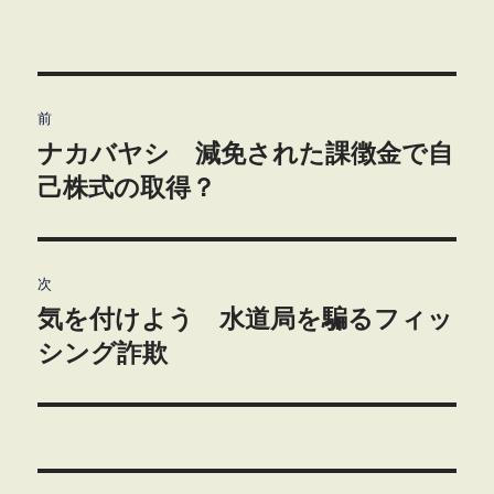
投
前
稿
ナカバヤシ 減免された課徴金で自
前
の
己株式の取得？
ナ
投
ビ
稿:
ゲ
次
気を付けよう 水道局を騙るフィッ
次
ー
の
シング詐欺
シ
投
稿:
ョ
ン