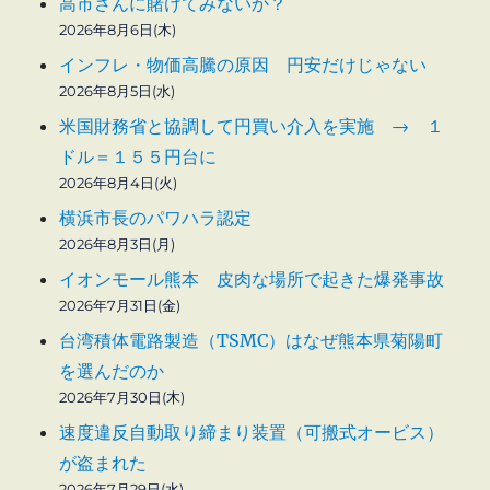
高市さんに賭けてみないか？
2026年8月6日(木)
インフレ・物価高騰の原因 円安だけじゃない
2026年8月5日(水)
米国財務省と協調して円買い介入を実施 → １
ドル＝１５５円台に
2026年8月4日(火)
横浜市長のパワハラ認定
2026年8月3日(月)
イオンモール熊本 皮肉な場所で起きた爆発事故
2026年7月31日(金)
台湾積体電路製造（TSMC）はなぜ熊本県菊陽町
を選んだのか
2026年7月30日(木)
速度違反自動取り締まり装置（可搬式オービス）
が盗まれた
2026年7月29日(水)