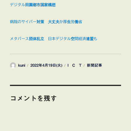
デジタル田園都市国家構想
病院のサイバー対策 大丈夫か厚生労働省
メタバース団体乱立 日本デジタル空間経済連盟も
投
投
カ
タ
kuni
2022年4月19日(火)
I C T
新聞記事
稿
稿
テ
グ
者
日:
ゴ
リ
ー
コメントを残す