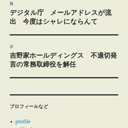
前
稿
デジタル庁 メールアドレスが流
前
の
出 今度はシャレにならんて
ナ
投
ビ
稿:
ゲ
次
吉野家ホールディングス 不適切発
次
ー
の
言の常務取締役を解任
シ
投
稿:
ョ
ン
プロフィールなど
profile