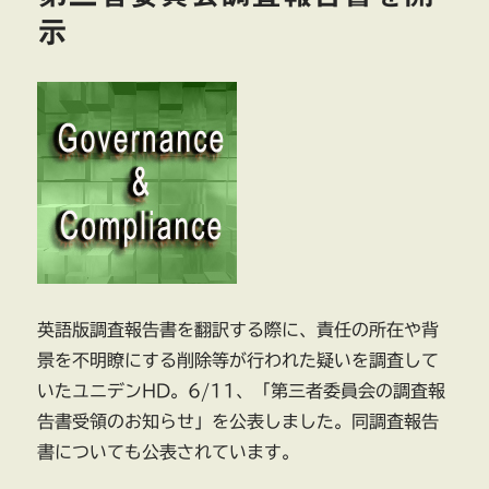
ア
示
ラ
イ
ン
（そ
の
3）
第
三
者
委
員
会
に
つ
英語版調査報告書を翻訳する際に、責任の所在や背
い
景を不明瞭にする削除等が行われた疑いを調査して
て
いたユニデンHD。6/11、「第三者委員会の調査報
に
告書受領のお知らせ」を公表しました。同調査報告
書についても公表されています。