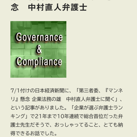
メ
念 中村直人弁護士
ー
ジ
ワ
ン
に
み
る
第
三
者
委
員
会
7/1付けの日本経済新聞に、「第三者委、『マンネ
の
リ』懸念 企業法務の雄 中村直人弁護士に聞く」、
調
査
という記事がありました。「企業が選ぶ弁護士ラン
費
キング」で21年まで10年連続で総合首位だった弁
用
護士先生だそうで、おっしゃってること、とても納
に
得できるお話でした。