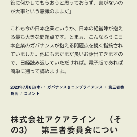
役に何かしてもらおうと思っておらず、害がないの
が大事という意識のままだ」
これも今の日本企業というか、日本の経営陣が抱え
る最も大きな問題点です。とまぁ、こんなふうに日
本企業のガバナンスが抱える問題点を鋭く指摘され
ていました。他にもまだまだ良いお話出てきますの
で、日経読み返していただければ。電子版であれば
簡単に遡って読めますよ。
投
カ
タ
2023年7月6日(木)
ガバナンス＆コンプライアンス
第三者委
稿
第
テ
グ
員会
コメント
日:
三
ゴ
者
リ
委
ー
株式会社アクアライン （そ
員
会
の3） 第三者委員会につい
の