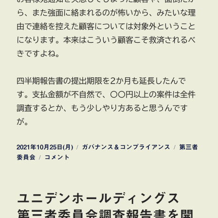
ら、また強面に絡まれるのが怖いから、みたいな理
由で連絡を控えた顧客については対象外ということ
になります。本来はこういう顧客こそ救済されるべ
きですよね。
四半期報告書の提出期限を2か月も延長したんで
す。支払金額が不自然で、〇〇円以上の案件は全件
調査するとか、もう少しやり方あると思うんです
が。
投
カ
タ
2021年10月25日(月)
ガバナンス＆コンプライアンス
第三者
稿
株
テ
グ
委員会
コメント
日:
式
ゴ
会
リ
社
ー
ユニデンホールディングス
ア
ク
第三者委員会調査報告書を開