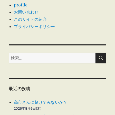
profile
三
ー
者
お問い合わせ
委
このサイトの紹介
ジ
員
プライバシーポリシー
会
送
調
査
報
り
告
書
検
検
索
を
索:
開
示
へ
の
最近の投稿
高市さんに賭けてみないか？
2026年8月6日(木)