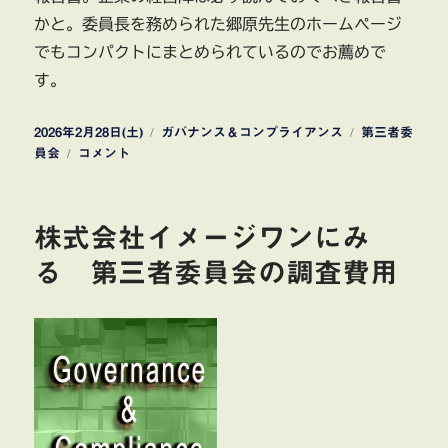
かと。委員長を務められた郷原先生のホームページ
でもコンパクトにまとめられているのでお薦めで
す。
投
カ
タ
2026年2月28日(土)
ガバナンス＆コンプライアンス
第三者委
稿
Abalance
テ
グ
員会
コメント
日:
「第
ゴ
三
リ
者
ー
株式会社イメージワンにみ
委
員
る 第三者委員会の調査費用
会」
の
検
証
を
行
っ
て
き