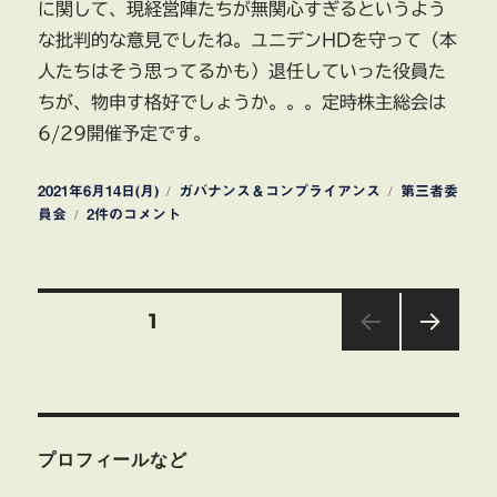
に関して、現経営陣たちが無関心すぎるというよう
な批判的な意見でしたね。ユニデンHDを守って（本
人たちはそう思ってるかも）退任していった役員た
ちが、物申す格好でしょうか。。。定時株主総会は
6/29開催予定です。
投
カ
タ
2021年6月14日(月)
ガバナンス＆コンプライアンス
第三者委
稿
ユ
テ
グ
員会
2件のコメント
日:
ニ
ゴ
デ
リ
ン
ー
投
ホ
固定ページ
1
ー
ル
次の
稿
デ
ペー
ジ
ィ
の
ン
グ
プロフィールなど
ペ
ス
第