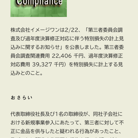
た
検
証
委
株式会社イメージワンは2/22、「第三者委員会調
員
査及び過年度決算修正対応に伴う特別損失の計上見
会
の
込みに関するお知らせ」を公表しました。第三者委
報
員会調査関連費用 22,406 千円、過年度決算修正
告
対応費用 39,327 千円）を特別損失に計上する見
書
に
込みとのこと。
おさらい
代表取締役社長及び1名の取締役が、同社子会社に
おける新規事業参入にあたって、第三者に対して不
正に金品を供与したと疑われる行為があったこと、