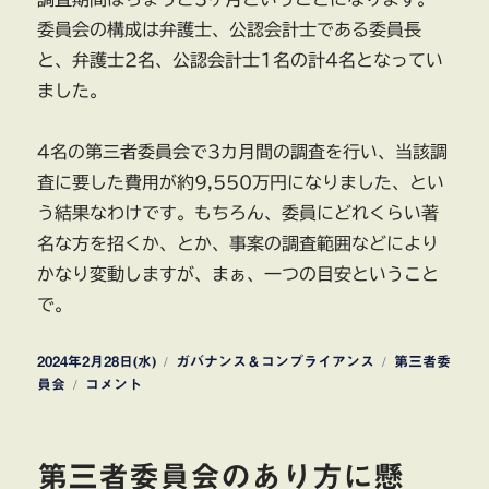
委員会の構成は弁護士、公認会計士である委員長
と、弁護士2名、公認会計士1名の計4名となってい
ました。
4名の第三者委員会で3カ月間の調査を行い、当該調
査に要した費用が約9,550万円になりました、とい
う結果なわけです。もちろん、委員にどれくらい著
名な方を招くか、とか、事案の調査範囲などにより
かなり変動しますが、まぁ、一つの目安ということ
で。
投
カ
タ
2024年2月28日(水)
ガバナンス＆コンプライアンス
第三者委
稿
株
テ
グ
員会
コメント
日:
式
ゴ
会
リ
社
ー
第三者委員会のあり方に懸
イ