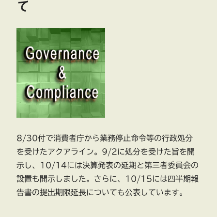
て
あ
り
方
に
懸
念
中
村
直
人
弁
護
士
に
8/30付で消費者庁から業務停止命令等の行政処分
を受けたアクアライン。9/2に処分を受けた旨を開
示し、10/14には決算発表の延期と第三者委員会の
設置も開示しました。さらに、10/15には四半期報
告書の提出期限延長についても公表しています。