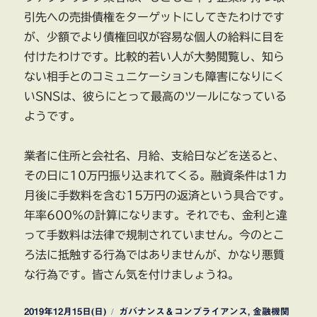
引先への売掛債権をターゲットにしてきたわけです
が、少額でより債権回収が容易な個人の給料に目を
付けたわけです。比較的若い人が大勢閲覧し、知ら
ない相手とのコミュニケーションも障害になりにく
いSNSは、彼らにとって最高のツールになっている
ようです。
業者に住所と会社名、月給、支給日などを送ると、
その日に10万円振り込まれてくる。融資条件は1カ
月後に手数料を含む15万円の返済という具合です。
年率600％の計算になります。それでも、金利と違
って手数料は法律で規制されていません。今のとこ
ろ法に抵触する行為ではありませんが、かなり悪質
な行為です。皆さん気を付けましょうね。
投
カ
2019年12月15日(日)
ガバナンス＆コンプライアンス
,
金融機関