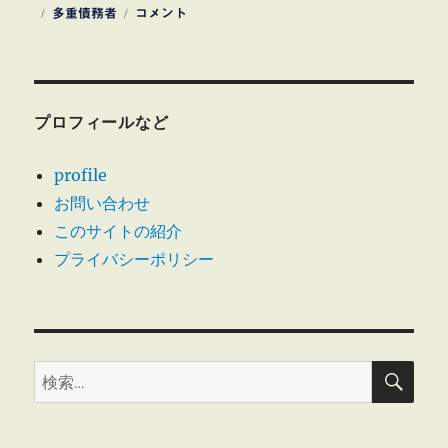
稿
タ
給
テ
多重債務者
コメント
日:
グ
料
ゴ
フ
リ
ァ
ー
ク
タ
プロフィールなど
リ
ン
profile
グ
お問い合わせ
債
務
このサイトの紹介
者
プライバシーポリシー
を
食
い
物
に
検
す
検
索
る
索:
輩
に